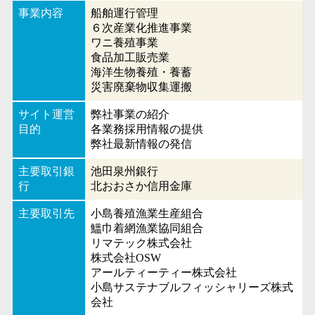
事業内容
船舶運行管理
６次産業化推進事業
ワニ養殖事業
食品加工販売業
海洋生物養殖・養蓄
災害廃棄物収集運搬
サイト運営
弊社事業の紹介
目的
各業務採用情報の提供
弊社最新情報の発信
主要取引銀
池田泉州銀行
行
北おおさか信用金庫
主要取引先
小島養殖漁業生産組合
鰮巾着網漁業協同組合
リマテック株式会社
株式会社OSW
アールティーティー株式会社
小島サステナブルフィッシャリーズ株式
会社